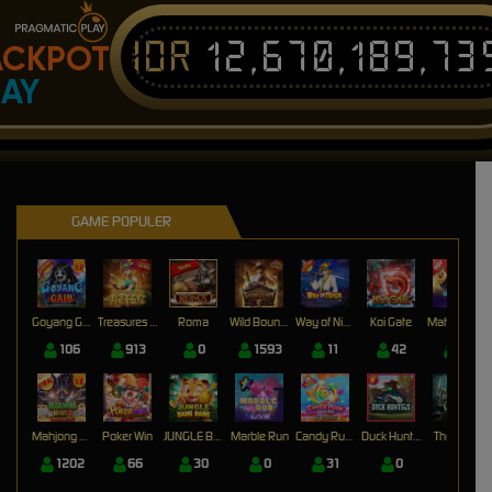
IDR
12,670,189,73
ACKPOT
LAY
GAME POPULER
Goyang Gaib
Treasures of Aztec
Roma
Wild Bounty Showdown
Way of Ninja
Koi Gate
Mahjong Magic
106
913
0
1593
11
42
17
Mahjong Wins 3 – Black Scatter
Poker Win
JUNGLE BANG BANG
Marble Run
Candy Rush Wilds
Duck Hunters
The Crypt
1202
66
30
0
31
0
0