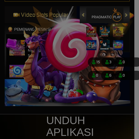
Video Slots Popular
PEMENANG MESIN SLOT
nyitn****9
IDR
13,452,000.00
Mahjong Wins 3 – Black
Scatter
15
3
0
mem****8
IDR
8,401,750.00
0
6
0
Sweet Bonanza 1000 Dice
mem****8
IDR
7,707,200.00
Sweet Bonanza 1000 Dice
mem****8
IDR
7,160,400.00
UNDUH
Gates of Gatot Kaca 1000
APLIKASI
huc****3
IDR
5,544,100.00