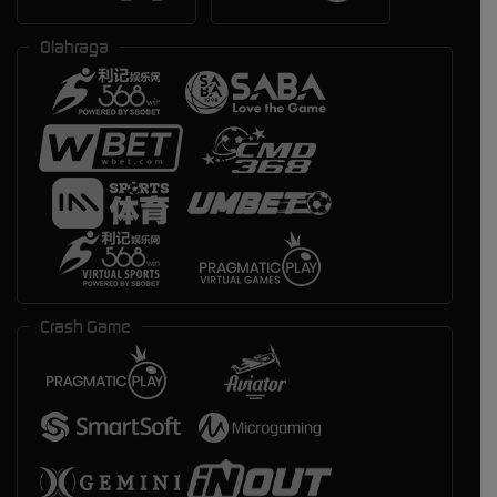
Olahraga
Crash Game